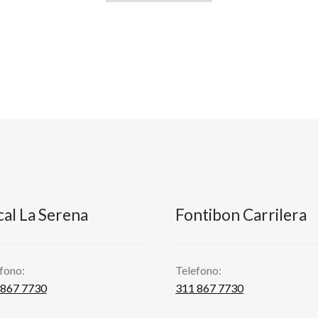
cal La Serena
Fontibon Carrilera
fono:
Telefono:
 867 7730
311 867 7730