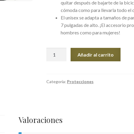
quitar después de bajarte de la bici
cómoda como para llevarla todo el 
El unisex se adapta a tamaños de pan
7 pulgadas de alto. ¡El accesorio pr
hombres como para mujeres!
Protector
Añadir al carrito
de
pierna
para
exosto
Categoría:
Protecciones
cantidad
Valoraciones