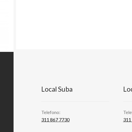
Local Suba
Lo
Telefono:
Tele
311 867 7730
311