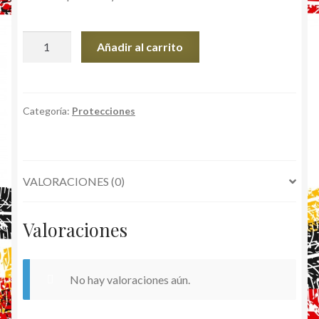
Gafas
Añadir al carrito
de
sol
para
moto
Categoría:
Protecciones
o
bicicleta
cantidad
VALORACIONES (0)
Valoraciones
No hay valoraciones aún.