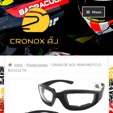
Ir
Ir
Menú
a
al
la
contenido
navegación
CATEGORÍAS
Inicio
Protecciones
GAFAS DE SOL PARA MOTO O
TODOS LOS PRODUCTOS
BICICLETA
POR MAYOR