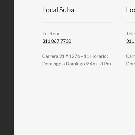
Local Suba
Lo
Telefono:
Tele
311 867 7730
311
Carrera 91 # 127b - 11 Horario:
Carr
Domingo a Domingo 9 Am - 8 Pm
Dom