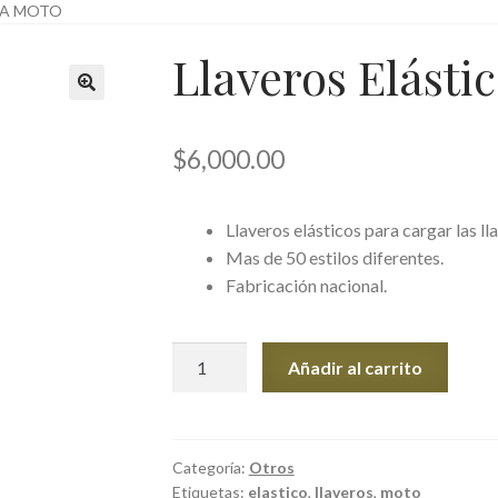
RA MOTO
Llaveros Elásti
$
6,000.00
Llaveros elásticos para cargar las ll
Mas de 50 estilos diferentes.
Fabricación nacional.
Llaveros
Añadir al carrito
Elásticos
Para
Moto
cantidad
Categoría:
Otros
Etiquetas:
elastico
,
llaveros
,
moto