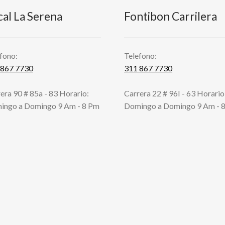
cal La Serena
Fontibon Carrilera
fono:
Telefono:
 867 7730
311 867 7730
era 90 # 85a - 83 Horario:
Carrera 22 # 96I - 63 Horario
ingo a Domingo 9 Am - 8 Pm
Domingo a Domingo 9 Am - 