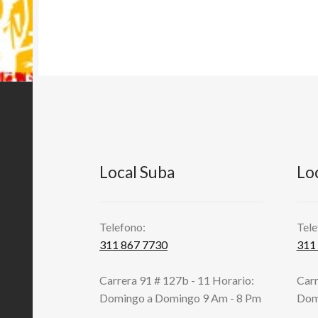
Local Suba
Lo
Telefono:
Tele
311 867 7730
311
Carrera 91 # 127b - 11 Horario:
Carr
Domingo a Domingo 9 Am - 8 Pm
Dom