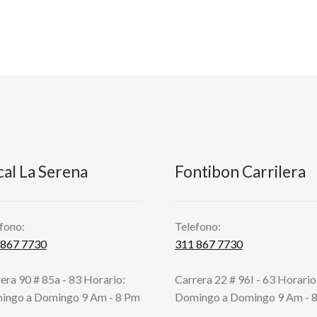
cal La Serena
Fontibon Carrilera
fono:
Telefono:
 867 7730
311 867 7730
era 90 # 85a - 83 Horario:
Carrera 22 # 96I - 63 Horario
ingo a Domingo 9 Am - 8 Pm
Domingo a Domingo 9 Am - 