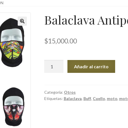
ÓN
Balaclava Antip
$
15,000.00
Balaclava
Añadir al carrito
Antipolución
cantidad
Categoría:
Otros
Etiquetas:
Balaclava
,
Buff
,
Cuello
,
moto
,
moto