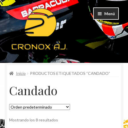
Ir
Ir
Menú
a
al
la
contenido
navegación
CATEGORÍAS
Inicio
PRODUCTOS ETIQUETADOS “CANDADO”
TODOS LOS PRODUCTOS
Candado
POR MAYOR
Mostrando los 8 resultados