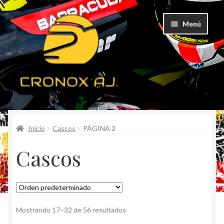
Ir
Ir
Menú
a
al
la
contenido
navegación
CATEGORÍAS
Inicio
Cascos
PÁGINA 2
TODOS LOS PRODUCTOS
Cascos
POR MAYOR
Mostrando 17–32 de 56 resultados